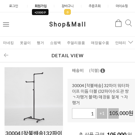
로그인
회원가입
장바구니
주문조회
마이쇼핑
0
+2000 P
검
Shop&Mall
검
메
색
색
뉴
마네킹
옷걸이
행거
쇼핑백
주얼리용품
매장필수품
인테리어소
DETAIL VIEW
배송비
(착불)
30004 [착불배송] 32파이 워터파
이프 미듐 더블 (32파이수도관 쌍
ㄱ자행거 블랙) 매장용 철제 ㄱ자
행거
105,000
원
+1
-1
30004 [착불배송] 32파이
105,000
총 상품 금액
원