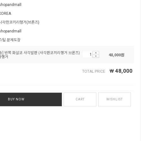
shopandmall
KOREA
사각판코끼리행거(브론즈)
shopandmall
스틸.분체도장
배송] 반쪽 화살코 사각발판 (사각판코끼리행거 브론즈)
48,000
원
자행거
￦
48,000
TOTAL PRICE
BUY NOW
CART
WISHLIST