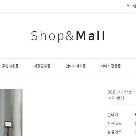
로그인
주얼리용품
매장필수품
인테리어소품
택배포장용품
30014 [착
ㄱ자행거
판매가
상품코드
상품번호