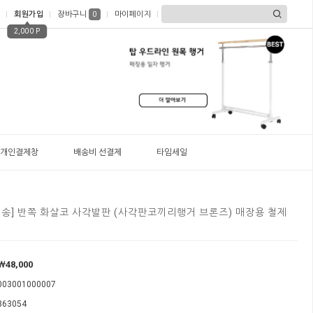
회원가입
장바구니
마이페이지
0
2,000 P
개인결제창
배송비 선결제
타임세일
불배송] 반쪽 화살코 사각발판 (사각판코끼리행거 브론즈) 매장용 철제
￦
48,000
003001000007
363054