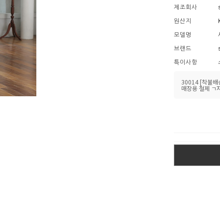
제조회사
원산지
모델명
브랜드
특이사항
30014 [착불
매장용 철제 ㄱ