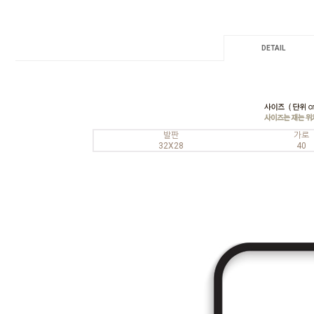
DETAIL
발판
가로
32X28
40