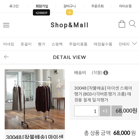
로그인
회원가입
장바구니
주문조회
마이쇼핑
0
+2000 P
검
Shop&Mall
검
메
색
색
뉴
마네킹
옷걸이
행거
쇼핑백
주얼리용품
매장필수품
인테리어소
DETAIL VIEW
배송비
(착불)
30048 [착불배송] 마이센 스퀘어
행거 (803사각버튼행거 크롬) 매
장용 철제 일자행거
68,000
원
+1
-1
68,000
총 상품 금액
원
30048 [착불배송] 마이센