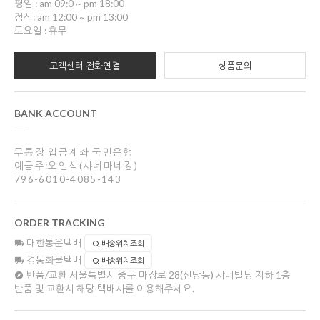
평일 : am 09:0 ~ pm 18:00
점심: am 12:00 ~ pm 13:00
토요일 : 휴무
고객센터 전화연결
상품문의
BANK ACCOUNT
무통장 입금계좌 국민은행
예금주:오인석(샤네마네킹)
796-6010-4085-143
ORDER TRACKING
대한통운택배
배송위치조회
경동화물택배
배송위치조회
반품/교환
서울특별시 중구 마장로 28(신당동) 샤네빌딩 지하 1층
반품 및 교환시 해당 택배사를 이용해주세요.