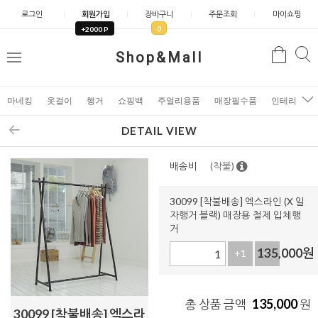
로그인
회원가입
장바구니
주문조회
마이쇼핑
0
+2000 P
검
Shop&Mall
검
메
색
색
뉴
마네킹
옷걸이
행거
쇼핑백
주얼리용품
매장필수품
인테리어소
DETAIL VIEW
배송비
(착불)
30099 [착불배송] 엑스라인 (X 일
자행거 블랙) 매장용 철제 입체행
거
135,000
원
+1
-1
135,000
총 상품 금액
원
30099 [착불배송] 엑스라