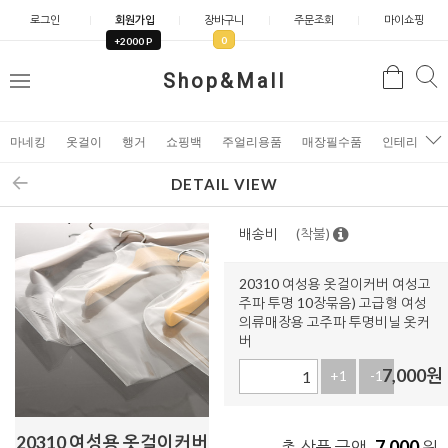
로그인
회원가입
장바구니
주문조회
마이쇼핑
0
+2000 P
검
Shop&Mall
검
메
색
색
뉴
마네킹
옷걸이
행거
쇼핑백
주얼리용품
매장필수품
인테리어소
DETAIL VIEW
배송비
(착불)
20310 여성용 옷걸이커버 여성고
주파 투명 10장묶음) 고급형 여성
의류매장용 고주파 투명비닐 옷커
버
7,000
원
+1
-1
20310 여성용 옷걸이커버
7,000
총 상품 금액
원