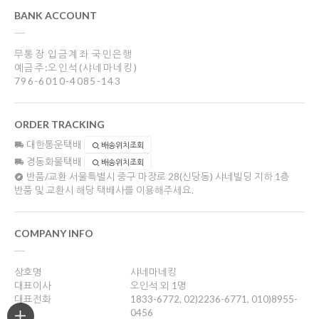
BANK ACCOUNT
무통장 입금계좌 국민은행
예금주:오인석(샤네마네킹)
796-6010-4085-143
ORDER TRACKING
대한통운택배
배송위치조회
경동화물택배
배송위치조회
반품/교환
서울특별시 중구 마장로 28(신당동) 샤네빌딩 지하 1층
반품 및 교환시 해당 택배사를 이용해주세요.
COMPANY INFO
상호명
샤네마네킹
대표이사
오인석 외 1명
대표전화
1833-6772, 02)2236-6771, 010)8955-
0456