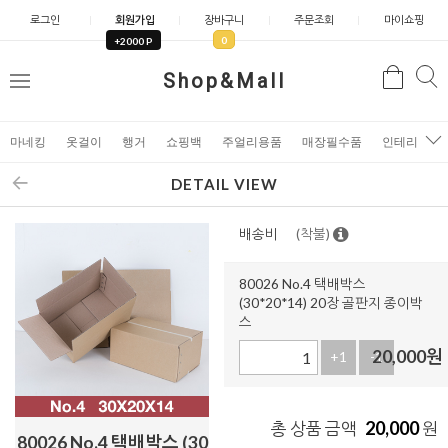
로그인
회원가입
장바구니
주문조회
마이쇼핑
0
+2000 P
검
Shop&Mall
검
메
색
색
뉴
마네킹
옷걸이
행거
쇼핑백
주얼리용품
매장필수품
인테리어소
DETAIL VIEW
배송비
(착불)
80026 No.4 택배박스
(30*20*14) 20장 골판지 종이박
스
20,000
원
+1
-1
20,000
총 상품 금액
원
80026 No.4 택배박스 (30