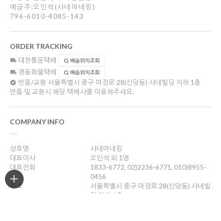
예금주:오인석(샤네마네킹)
796-6010-4085-143
ORDER TRACKING
대한통운택배
배송위치조회
경동화물택배
배송위치조회
반품/교환
서울특별시 중구 마장로 28(신당동) 샤네빌딩 지하 1층
반품 및 교환시 해당 택배사를 이용해주세요.
COMPANY INFO
상호명
샤네마네킹
대표이사
오인석 외 1명
대표전화
1833-6772, 02)2236-6771, 010)8955-
0456
주소
서울특별시 중구 마장로 28(신당동) 샤네빌
딩 지하 1층
사업자등록번호
201-05-47355
통신판매업신고
제2012-서울중구-0756호