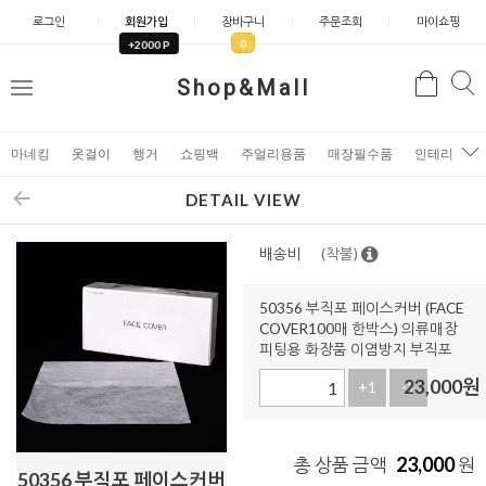
로그인
회원가입
장바구니
주문조회
마이쇼핑
0
+2000 P
검
Shop&Mall
검
메
색
색
뉴
마네킹
옷걸이
행거
쇼핑백
주얼리용품
매장필수품
인테리어소
DETAIL VIEW
배송비
(착불)
50356 부직포 페이스커버 (FACE
COVER100매 한박스) 의류매장
피팅용 화장품 이염방지 부직포
23,000
원
+1
-1
23,000
총 상품 금액
원
50356 부직포 페이스커버