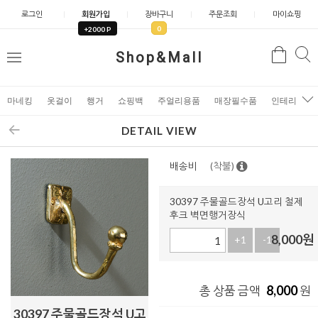
로그인
회원가입
장바구니
주문조회
마이쇼핑
0
+2000 P
검
Shop&Mall
검
메
색
색
뉴
마네킹
옷걸이
행거
쇼핑백
주얼리용품
매장필수품
인테리어소
DETAIL VIEW
배송비
(착불)
30397 주물골드장석 U고리 철제
후크 벽면행거장식
8,000
원
+1
-1
8,000
총 상품 금액
원
30397 주물골드장석 U고