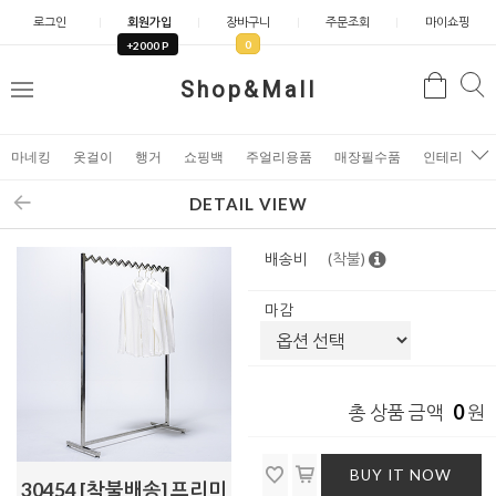
로그인
회원가입
장바구니
주문조회
마이쇼핑
0
+2000 P
검
Shop&Mall
검
메
색
색
뉴
마네킹
옷걸이
행거
쇼핑백
주얼리용품
매장필수품
인테리어소
DETAIL VIEW
배송비
(착불)
마감
0
총 상품 금액
원
BUY IT NOW
30454 [착불배송] 프리미