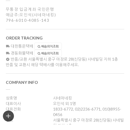
무통장 입금계좌 국민은행
예금주:오인석(샤네마네킹)
796-6010-4085-143
ORDER TRACKING
대한통운택배
배송위치조회
경동화물택배
배송위치조회
반품/교환
서울특별시 중구 마장로 28(신당동) 샤네빌딩 지하 1층
반품 및 교환시 해당 택배사를 이용해주세요.
COMPANY INFO
상호명
샤네마네킹
대표이사
오인석 외 1명
대표전화
1833-6772, 02)2236-6771, 010)8955-
0456
주소
서울특별시 중구 마장로 28(신당동) 샤네빌
딩 지하 1층