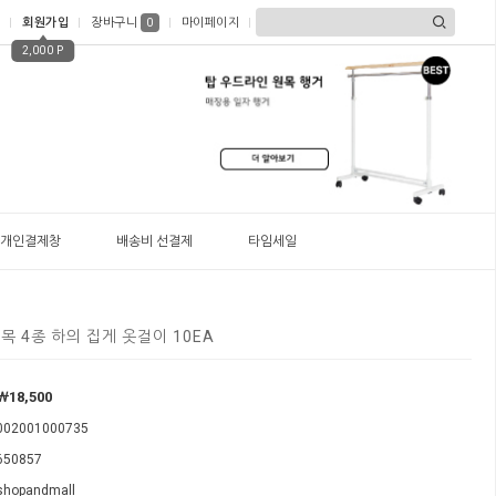
회원가입
장바구니
마이페이지
0
2,000 P
개인결제창
배송비 선결제
타임세일
원목 4종 하의 집게 옷걸이 10EA
￦18,500
002001000735
650857
shopandmall