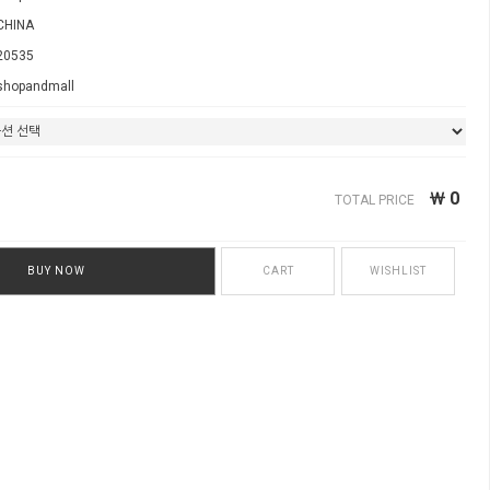
CHINA
20535
shopandmall
￦
0
TOTAL PRICE
BUY NOW
CART
WISHLIST