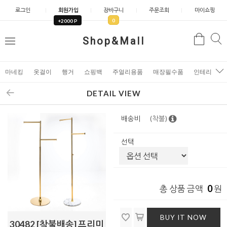
로그인
회원가입
장바구니
주문조회
마이쇼핑
0
+2000 P
검
Shop&Mall
검
메
색
색
뉴
마네킹
옷걸이
행거
쇼핑백
주얼리용품
매장필수품
인테리어소
DETAIL VIEW
배송비
(착불)
선택
0
총 상품 금액
원
BUY IT NOW
30482 [착불배송] 프리미