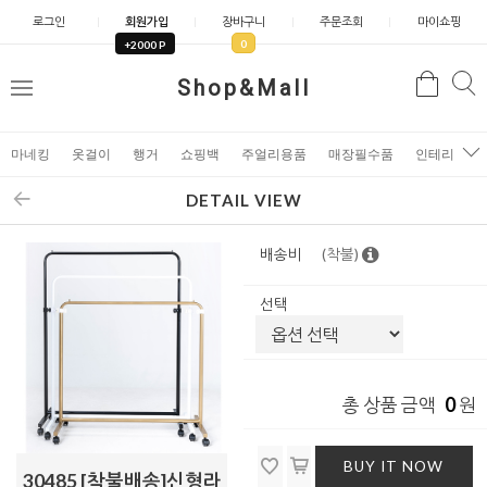
로그인
회원가입
장바구니
주문조회
마이쇼핑
0
+2000 P
검
Shop&Mall
검
메
색
색
뉴
마네킹
옷걸이
행거
쇼핑백
주얼리용품
매장필수품
인테리어소
DETAIL VIEW
배송비
(착불)
선택
0
총 상품 금액
원
BUY IT NOW
30485 [착불배송]신형라