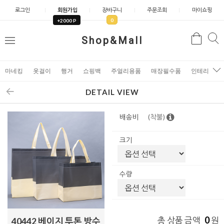
로그인
회원가입
장바구니
주문조회
마이쇼핑
0
+2000 P
검
Shop&Mall
검
메
색
색
뉴
마네킹
옷걸이
행거
쇼핑백
주얼리용품
매장필수품
인테리어소
DETAIL VIEW
배송비
(착불)
크기
수량
0
총 상품 금액
원
40442 베이지 투톤 방수