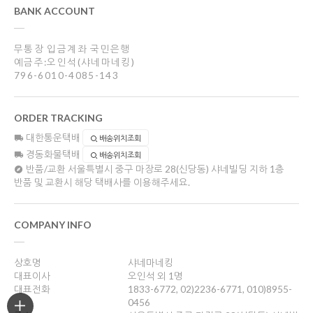
BANK ACCOUNT
무통장 입금계좌 국민은행
예금주:오인석(샤네마네킹)
796-6010-4085-143
ORDER TRACKING
대한통운택배
배송위치조회
경동화물택배
배송위치조회
반품/교환
서울특별시 중구 마장로 28(신당동) 샤네빌딩 지하 1층
반품 및 교환시 해당 택배사를 이용해주세요.
COMPANY INFO
상호명
샤네마네킹
대표이사
오인석 외 1명
대표전화
1833-6772, 02)2236-6771, 010)8955-
0456