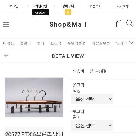
로그인
회원가입
장바구니
주문조회
마이쇼핑
0
+2000 P
검
Shop&Mall
검
메
색
색
뉴
마네킹
옷걸이
행거
쇼핑백
주얼리용품
매장필수품
인테리어소
DETAIL VIEW
배송비
(착불)
옷고리
색상
옷고리
길이
20577 FTX 6 브론즈 남녀