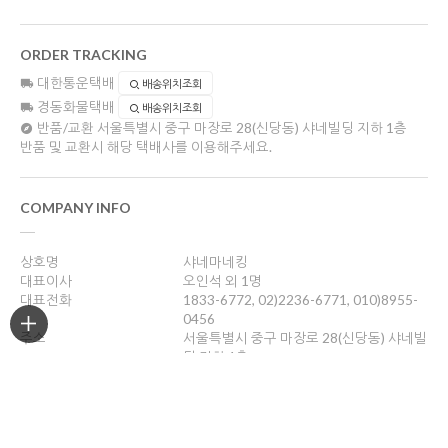
ORDER TRACKING
대한통운택배
배송위치조회
경동화물택배
배송위치조회
반품/교환
서울특별시 중구 마장로 28(신당동) 샤네빌딩 지하 1층
반품 및 교환시 해당 택배사를 이용해주세요.
COMPANY INFO
상호명
샤네마네킹
대표이사
오인석 외 1명
대표전화
1833-6772, 02)2236-6771, 010)8955-
0456
주소
서울특별시 중구 마장로 28(신당동) 샤네빌
딩 지하 1층
사업자등록번호
201-05-47355
통신판매업신고
제2012-서울중구-0756호
개인정보관리책임자
오인석
oyh1272@hanmail.net