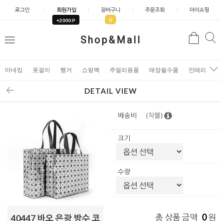
로그인
회원가입
장바구니
주문조회
마이쇼핑
0
+2000 P
검
Shop&Mall
검
메
색
색
뉴
마네킹
옷걸이
행거
쇼핑백
주얼리용품
매장필수품
인테리어소
DETAIL VIEW
배송비
(착불)
크기
수량
0
총 상품 금액
원
40447 바오 은광 방수 코