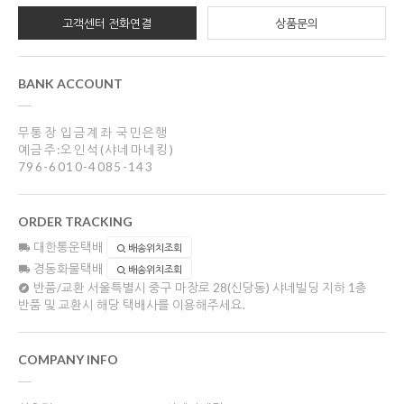
고객센터 전화연결
상품문의
BANK ACCOUNT
무통장 입금계좌 국민은행
예금주:오인석(샤네마네킹)
796-6010-4085-143
ORDER TRACKING
대한통운택배
배송위치조회
경동화물택배
배송위치조회
반품/교환
서울특별시 중구 마장로 28(신당동) 샤네빌딩 지하 1층
반품 및 교환시 해당 택배사를 이용해주세요.
COMPANY INFO