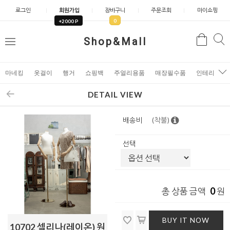
로그인
회원가입
장바구니
주문조회
마이쇼핑
0
+2000 P
검
Shop&Mall
검
메
색
색
뉴
마네킹
옷걸이
행거
쇼핑백
주얼리용품
매장필수품
인테리어소
DETAIL VIEW
배송비
(착불)
선택
0
총 상품 금액
원
BUY IT NOW
10702 셀리나(레이온) 원