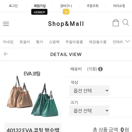
로그인
회원가입
장바구니
주문조회
마이쇼핑
0
+2000 P
검
Shop&Mall
검
메
색
색
뉴
마네킹
옷걸이
행거
쇼핑백
주얼리용품
매장필수품
인테리어소
DETAIL VIEW
배송비
(착불)
색상
크기
0
총 상품 금액
원
40132 EVA 코팅 방수백