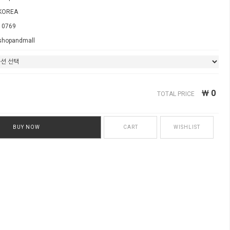
KOREA
10769
shopandmall
￦
0
TOTAL PRICE
BUY NOW
CART
WISHLIST