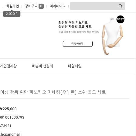
회원가입
장바구니
마이페이지
0
2,000 P
개인결제창
배송비 선결제
타임세일
사 여성 광목 원단 피노키오 마네킹(우레탄) 스완 골드 세트
￦225,000
001001000793
673921
shopandmall