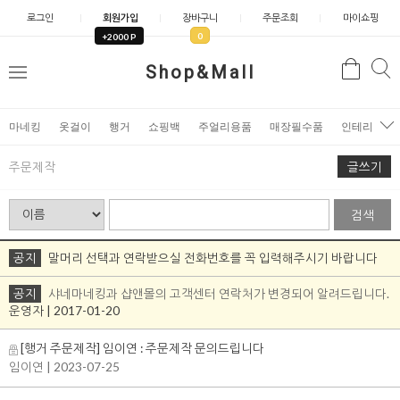
로그인
회원가입
장바구니
주문조회
마이쇼핑
0
+2000 P
검
Shop&Mall
검
메
색
색
뉴
마네킹
옷걸이
행거
쇼핑백
주얼리용품
매장필수품
인테리어소
주문제작
글쓰기
검색
공지
말머리 선택과 연락받으실 전화번호를 꼭 입력해주시기 바랍니다
공지
샤네마네킹과 샵앤몰의 고객센터 연락처가 변경되어 알려드립니다.
운영자 | 2017-01-20
[행거 주문제작] 임이연 : 주문제작 문의드립니다
임이연
| 2023-07-25