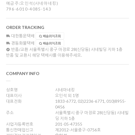
예금주:오인석(샤네마네킹)
796-6010-4085-143
ORDER TRACKING
대한통운택배
배송위치조회
경동화물택배
배송위치조회
반품/교환
서울특별시 중구 마장로 28(신당동) 샤네빌딩 지하 1층
반품 및 교환시 해당 택배사를 이용해주세요.
COMPANY INFO
상호명
샤네마네킹
대표이사
오인석 외 1명
대표전화
1833-6772, 02)2236-6771, 010)8955-
0456
주소
서울특별시 중구 마장로 28(신당동) 샤네빌
딩 지하 1층
사업자등록번호
201-05-47355
통신판매업신고
제2012-서울중구-0756호