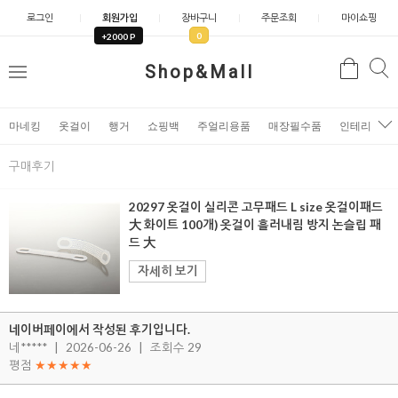
로그인
회원가입
장바구니
주문조회
마이쇼핑
0
+2000 P
검
Shop&Mall
검
메
색
색
뉴
마네킹
옷걸이
행거
쇼핑백
주얼리용품
매장필수품
인테리어소
구매후기
20297 옷걸이 실리콘 고무패드 L size 옷걸이패드
大 화이트 100개) 옷걸이 흘러내림 방지 논슬립 패
드 大
자세히 보기
네이버페이에서 작성된 후기입니다.
네*****
|
2026-06-26
|
조회수 29
평점
★★★★★