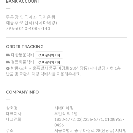
BANK ACCOUNT
무통장 입금계좌 국민은행
예금주:오인석(샤네마네킹)
796-6010-4085-143
ORDER TRACKING
대한통운택배
배송위치조회
경동화물택배
배송위치조회
반품/교환
서울특별시 중구 마장로 28(신당동) 샤네빌딩 지하 1층
반품 및 교환시 해당 택배사를 이용해주세요.
COMPANY INFO
상호명
샤네마네킹
대표이사
오인석 외 1명
대표전화
1833-6772, 02)2236-6771, 010)8955-
0456
주소
서울특별시 중구 마장로 28(신당동) 샤네빌