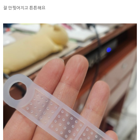
잘 안찢어지고 튼튼해요