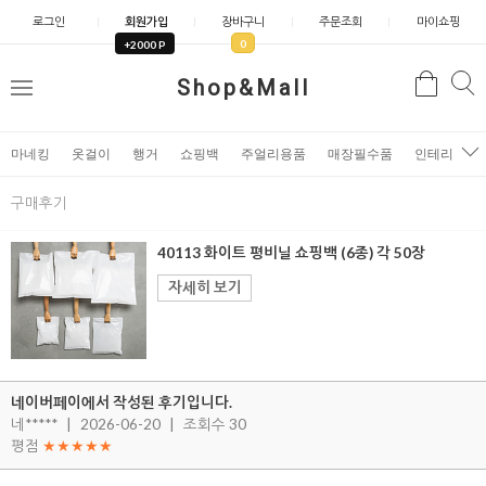
로그인
회원가입
장바구니
주문조회
마이쇼핑
0
+2000 P
검
Shop&Mall
검
메
색
색
뉴
마네킹
옷걸이
행거
쇼핑백
주얼리용품
매장필수품
인테리어소
구매후기
40113 화이트 평비닐 쇼핑백 (6종) 각 50장
자세히 보기
네이버페이에서 작성된 후기입니다.
네*****
|
2026-06-20
|
조회수 30
평점
★★★★★