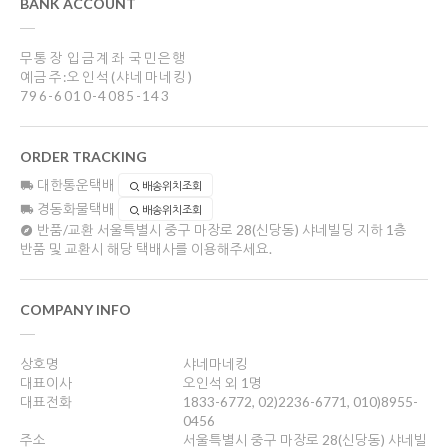
BANK ACCOUNT
무통장 입금계좌 국민은행
예금주:오인석(샤네마네킹)
796-6010-4085-143
ORDER TRACKING
대한통운택배
배송위치조회
경동화물택배
배송위치조회
반품/교환
서울특별시 중구 마장로 28(신당동) 샤네빌딩 지하 1층
반품 및 교환시 해당 택배사를 이용해주세요.
COMPANY INFO
상호명
샤네마네킹
대표이사
오인석 외 1명
대표전화
1833-6772, 02)2236-6771, 010)8955-
0456
주소
서울특별시 중구 마장로 28(신당동) 샤네빌