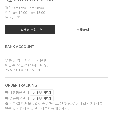
평일 : am 09:0 ~ pm 18:00
점심: am 12:00 ~ pm 13:00
토요일 : 휴무
고객센터 전화연결
상품문의
BANK ACCOUNT
무통장 입금계좌 국민은행
예금주:오인석(샤네마네킹)
796-6010-4085-143
ORDER TRACKING
대한통운택배
배송위치조회
경동화물택배
배송위치조회
반품/교환
서울특별시 중구 마장로 28(신당동) 샤네빌딩 지하 1층
반품 및 교환시 해당 택배사를 이용해주세요.