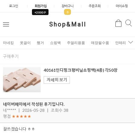
로그인
회원가입
장바구니
주문조회
마이쇼핑
0
+2000 P
검
Shop&Mall
검
메
색
색
뉴
마네킹
옷걸이
행거
쇼핑백
주얼리용품
매장필수품
인테리어소
구매후기
40161인디핑크평비닐쇼핑백(4종) 각50장
자세히 보기
네이버페이에서 작성된 후기입니다.
네*****
|
2026-05-28
|
조회수 38
평점
★★★★★
잘쓰겠습니다 ㅎㅎ