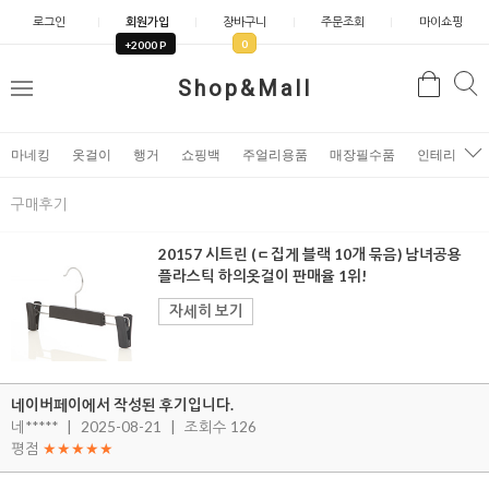
로그인
회원가입
장바구니
주문조회
마이쇼핑
0
+2000 P
검
Shop&Mall
검
메
색
색
뉴
마네킹
옷걸이
행거
쇼핑백
주얼리용품
매장필수품
인테리어소
구매후기
20157 시트린 (ㄷ집게 블랙 10개 묶음) 남녀공용
플라스틱 하의옷걸이 판매율 1위!
자세히 보기
네이버페이에서 작성된 후기입니다.
네*****
|
2025-08-21
|
조회수 126
평점
★★★★★