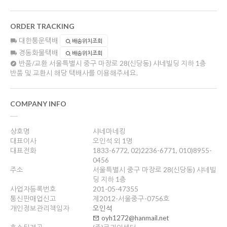
ORDER TRACKING
대한통운택배
배송위치조회
경동화물택배
배송위치조회
반품/교환
서울특별시 중구 마장로 28(신당동) 샤네빌딩 지하 1층
반품 및 교환시 해당 택배사를 이용해주세요.
COMPANY INFO
상호명
샤네마네킹
대표이사
오인석 외 1명
대표전화
1833-6772, 02)2236-6771, 010)8955-
0456
주소
서울특별시 중구 마장로 28(신당동) 샤네빌
딩 지하 1층
사업자등록번호
201-05-47355
통신판매업신고
제2012-서울중구-0756호
개인정보관리책임자
오인석
oyh1272@hanmail.net