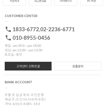
주문제작
최근본상품
마이페이지
PC 버젼
CUSTOMER CENTER
1833-6772,02-2236-6771
010-8955-0456
평일 : am 09:0 ~ pm 18:00
점심: am 12:00 ~ pm 13:00
토요일 : 휴무
고객센터 전화연결
상품문의
BANK ACCOUNT
무통장 입금계좌 국민은행
예금주:오인석(샤네마네킹)
796-6010-4085-143