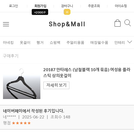
로그인
회원가입
장바구니
주문조회
마이쇼핑
0
+2000 P
검
Shop&Mall
검
메
색
색
뉴
마네킹
옷걸이
행거
쇼핑백
주얼리용품
매장필수품
인테리어소
구매후기
20187 안타레스 (남철블랙 10개 묶음) 여성용 플라
스틱 상의옷걸이
자세히 보기
네이버페이에서 작성된 후기입니다.
네*****
|
2025-06-22
|
조회수 148
평점
★★★★★