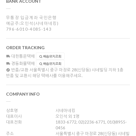
BANK ACCOUNT
무통장 입금계좌 국민은행
예금주:오인석(샤네마네킹)
796-6010-4085-143
ORDER TRACKING
대한통운택배
배송위치조회
경동화물택배
배송위치조회
반품/교환
서울특별시 중구 마장로 28(신당동) 샤네빌딩 지하 1층
반품 및 교환시 해당 택배사를 이용해주세요.
COMPANY INFO
상호명
샤네마네킹
대표이사
오인석 외 1명
대표전화
1833-6772, 02)2236-6771, 010)8955-
0456
주소
서울특별시 중구 마장로 28(신당동) 샤네빌