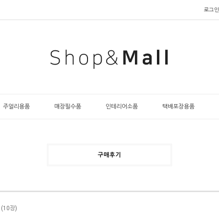
로그인
주얼리용품
매장필수품
인테리어소품
택배포장용품
구매후기
(10장)