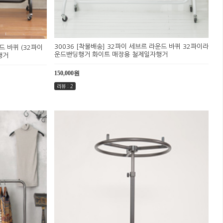
30036 [착불배송] 32파이 세브르 라운드 바퀴 32파이라
드 바퀴 (32파이
운드밴딩행거 화이트 매장용 철제일자행거
행거
150,000원
리뷰 : 2