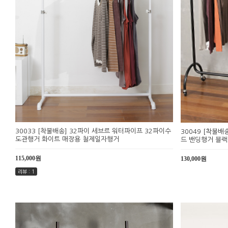
30033 [착불배송] 32파이 세브르 워터파이프 32파이수
30049 [착불배
도관행거 화이트 매장용 철제일자행거
드 밴딩행거 블랙
115,000원
130,000원
리뷰 : 1