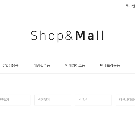
로그인
주얼리용품
매장필수품
인테리어소품
택배포장용품
반행거
벽면행거
벽 장석
패션사다리