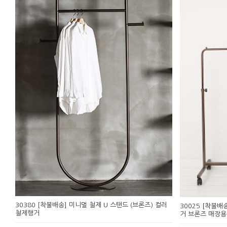
30380 [착불배송] 미니멀 철제 U 스탠드 (브론즈) 컬러
30025 [착불배
철제행거
거 브론즈 매장용