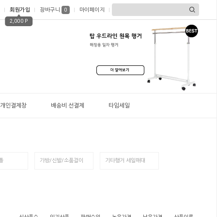
회원가입
장바구니
마이페이지
0
2,000 P
개인결제창
배송비 선결제
타임세일
폴
가방/신발/소품걸이
기타행거 세일매대