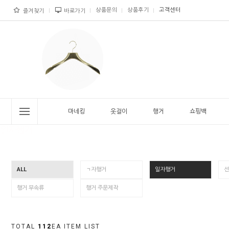
상품문의
상품후기
고객센터
즐겨찾기
바로가기
마네킹
옷걸이
행거
쇼핑백
ALL
ㄱ자행거
일자행거
선
행거 부속류
행거 주문제작
TOTAL
112
EA ITEM LIST