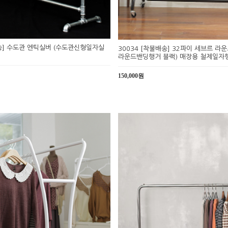
배송] 수도관 엔틱실버 (수도관신형일자실
30034 [착불배송] 32파이 세브르 라운
라운드밴딩행거 블랙) 매장용 철제일자
150,000원