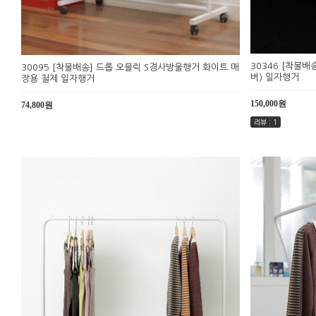
30346 [착불
30095 [착불배송] 드롭 오블릭 S경사방울행거 화이트 매
버) 일자행거
장용 철제 일자행거
150,000원
74,800원
리뷰 : 1