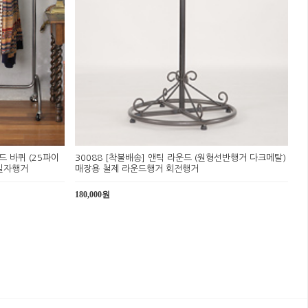
드 바퀴 (25파이
30088 [착불배송] 앤틱 라운드 (원형선반행거 다크메탈)
일자행거
매장용 철제 라운드행거 회전행거
180,000원