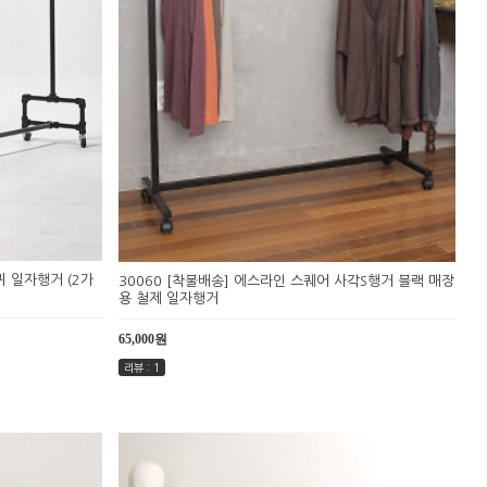
퀴 일자행거 (2가
30060 [착불배송] 에스라인 스퀘어 사각S행거 블랙 매장
용 철제 일자행거
65,000원
리뷰 : 1