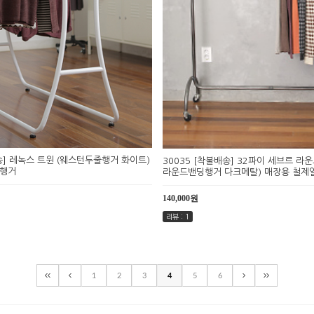
송] 레녹스 트윈 (웨스턴두줄행거 화이트)
30035 [착불배송] 32파이 세브르 라운
체행거
라운드밴딩행거 다크메탈) 매장용 철제
140,000원
리뷰 : 1
1
2
3
4
5
6