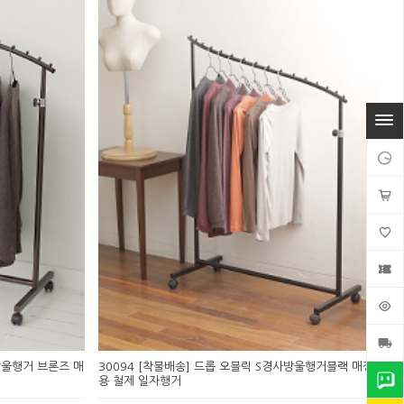
방울행거 브론즈 매
30094 [착불배송] 드롭 오블릭 S경사방울행거블랙 매장
용 철제 일자행거