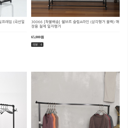
스틸프레임 (곡선일
30066 [착불배송] 쉘브르 슬림A라인 (삼각행거 블랙) 매
장용 철제 일자행거
65,000원
리뷰 : 4