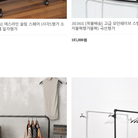
30368 [착불배송] 고급 모던웨이브 
송] 에스라인 슬림 스퀘어 (사각S행거 소
자블랙행거블랙) 곡선행거
제 일자행거
185,000원