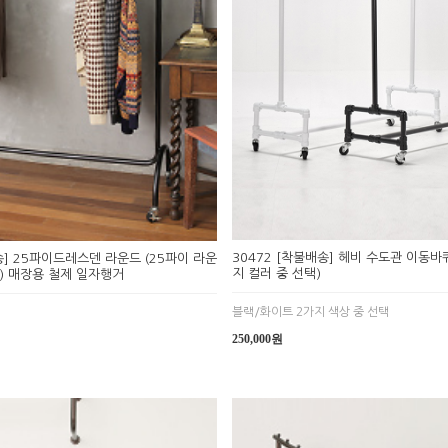
30472 [착불배송] 헤비 수도관 이동바
송] 25파이드레스덴 라운드 (25파이 라운
지 컬러 중 선택)
) 매장용 철제 일자행거
블랙/화이트 2가지 색상 중 선택
250,000원