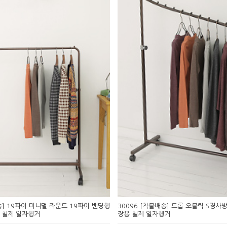
송] 19파이 미니멀 라운드 19파이 밴딩행
30096 [착불배송] 드롭 오블릭 S경사
 철제 일자행거
장용 철제 일자행거