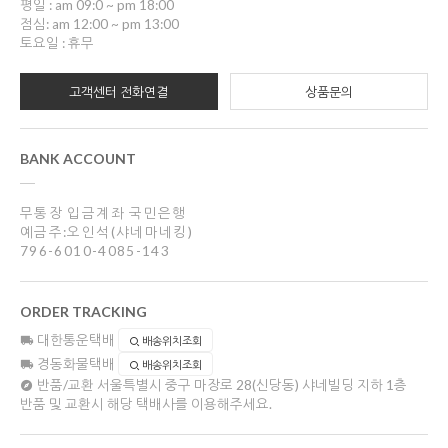
평일 : am 09:0 ~ pm 18:00
점심: am 12:00 ~ pm 13:00
토요일 : 휴무
고객센터 전화연결
상품문의
BANK ACCOUNT
무통장 입금계좌 국민은행
예금주:오인석(샤네마네킹)
796-6010-4085-143
ORDER TRACKING
대한통운택배
배송위치조회
경동화물택배
배송위치조회
반품/교환
서울특별시 중구 마장로 28(신당동) 샤네빌딩 지하 1층
반품 및 교환시 해당 택배사를 이용해주세요.