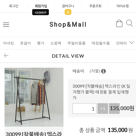
로그인
회원가입
장바구니
주문조회
마이쇼핑
0
+2000 P
검
Shop&Mall
검
메
색
색
뉴
마네킹
옷걸이
행거
쇼핑백
주얼리용품
매장필수품
인테리어소
DETAIL VIEW
배송비
(착불)
30099 [착불배송] 엑스라인 (X 일
자행거 블랙) 매장용 철제 입체행
거
135,000
원
+1
-1
135,000
총 상품 금액
원
30099 [착불배송] 엑스라