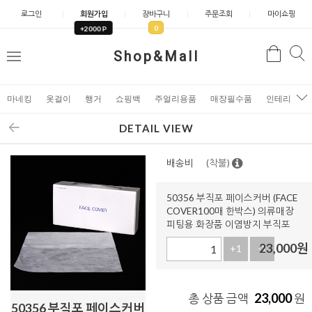
로그인
회원가입
장바구니
주문조회
마이쇼핑
0
+2000 P
검
Shop&Mall
검
메
색
색
뉴
마네킹
옷걸이
행거
쇼핑백
주얼리용품
매장필수품
인테리어소
DETAIL VIEW
배송비
(착불)
50356 부직포 페이스커버 (FACE
COVER100매 한박스) 의류매장
피팅용 화장품 이염방지 부직포
23,000
원
+1
-1
23,000
총 상품 금액
원
50356 부직포 페이스커버