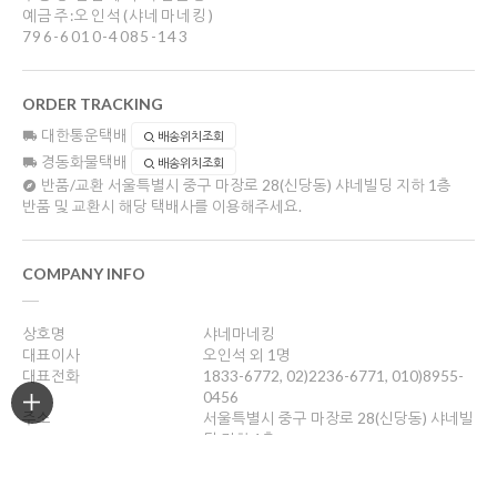
예금주:오인석(샤네마네킹)
796-6010-4085-143
ORDER TRACKING
대한통운택배
배송위치조회
경동화물택배
배송위치조회
반품/교환
서울특별시 중구 마장로 28(신당동) 샤네빌딩 지하 1층
반품 및 교환시 해당 택배사를 이용해주세요.
COMPANY INFO
상호명
샤네마네킹
대표이사
오인석 외 1명
대표전화
1833-6772, 02)2236-6771, 010)8955-
0456
주소
서울특별시 중구 마장로 28(신당동) 샤네빌
딩 지하 1층
사업자등록번호
201-05-47355
통신판매업신고
제2012-서울중구-0756호