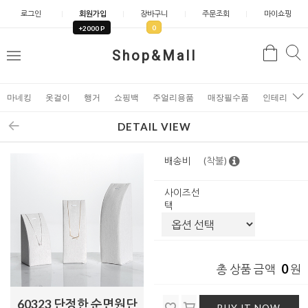
로그인
회원가입
장바구니
주문조회
마이쇼핑
0
+2000 P
검
Shop&Mall
검
메
색
색
뉴
마네킹
옷걸이
행거
쇼핑백
주얼리용품
매장필수품
인테리어소
DETAIL VIEW
배송비
(착불)
사이즈선
택
0
총 상품 금액
원
60323 단정한 순면원단