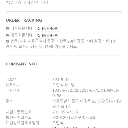
796-6010-4085-143
ORDER TRACKING
대한통운택배
배송위치조회
경동화물택배
배송위치조회
반품/교환
서울특별시 중구 마장로 28(신당동) 샤네빌딩 지하 1층
반품 및 교환시 해당 택배사를 이용해주세요.
COMPANY INFO
상호명
샤네마네킹
대표이사
오인석 외 1명
대표전화
1833-6772, 02)2236-6771, 010)8955-
0456
주소
서울특별시 중구 마장로 28(신당동) 샤네빌
딩 지하 1층
사업자등록번호
201-05-47355
통신판매업신고
제2012-서울중구-0756호
개인정보관리책임자
오인석