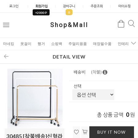
로그인
회원가입
장바구니
주문조회
마이쇼핑
0
+2000 P
검
Shop&Mall
검
메
색
색
뉴
마네킹
옷걸이
행거
쇼핑백
주얼리용품
매장필수품
인테리어소
DETAIL VIEW
배송비
(착불)
선택
0
총 상품 금액
원
BUY IT NOW
30485 [착불배송]신형라