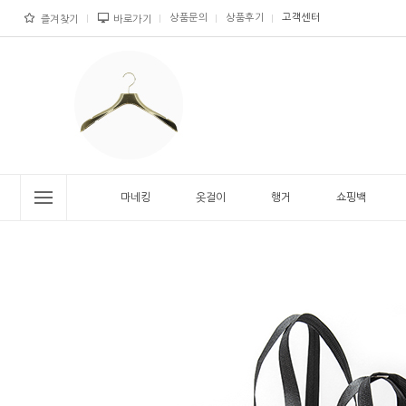
상품문의
상품후기
고객센터
즐겨찾기
바로가기
마네킹
옷걸이
행거
쇼핑백