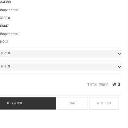
664388
shapandmall
KOREA
40447
shapandmall
방수포
￦
0
TOTAL PRICE
BUY NOW
CART
WISHLIST