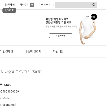
회원가입
장바구니
마이페이지
0
2,000 P
개인결제창
배송비 선결제
타임세일
 코팅 방수백 골드/그린 (50장)
￦15,500
004003000069
666595
shopandmall