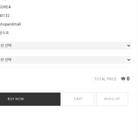
KOREA
40132
shopandmall
방수포
￦
0
TOTAL PRICE
BUY NOW
CART
WISHLIST