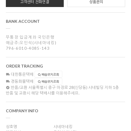
고객센터 전화연결
상품문의
BANK ACCOUNT
무통장 입금계좌 국민은행
예금주:오인석(샤네마네킹)
796-6010-4085-143
ORDER TRACKING
대한통운택배
배송위치조회
경동화물택배
배송위치조회
반품/교환
서울특별시 중구 마장로 28(신당동) 샤네빌딩 지하 1층
반품 및 교환시 해당 택배사를 이용해주세요.
COMPANY INFO
상호명
샤네마네킹