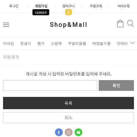
로그인
회원가입
장바구니
주문조회
마이쇼핑
0
+2000 P
검
Shop&Mall
검
메
색
색
뉴
마네킹
옷걸이
행거
쇼핑백
주얼리용품
매장필수품
인테리어소
주문제작
게시글 작성 시 입력한 비밀번호를 입력해 주세요.
확인
목록
취소