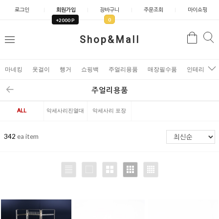
로그인
회원가입
장바구니
주문조회
마이쇼핑
0
+2000 P
검
Shop&Mall
검
메
색
색
뉴
마네킹
옷걸이
행거
쇼핑백
주얼리용품
매장필수품
인테리어소
주얼리용품
ALL
악세사리진열대
악세사리 포장
용품
342
ea item