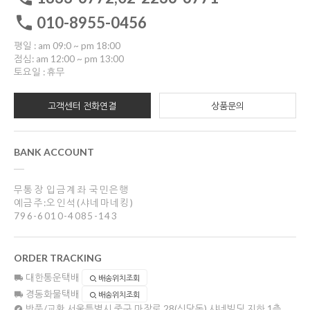
010-8955-0456
평일 : am 09:0 ~ pm 18:00
점심: am 12:00 ~ pm 13:00
토요일 : 휴무
고객센터 전화연결
상품문의
BANK ACCOUNT
무통장 입금계좌 국민은행
예금주:오인석(샤네마네킹)
796-6010-4085-143
ORDER TRACKING
대한통운택배
배송위치조회
경동화물택배
배송위치조회
반품/교환
서울특별시 중구 마장로 28(신당동) 샤네빌딩 지하 1층