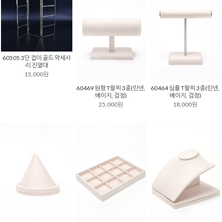
60505 3단 접이 골드 악세사
리 진열대
15,000원
60469 원형 T팔찌 3종(린넨,
60464 심플 T팔찌 3종(린넨,
베이지, 검정)
베이지, 검정)
25,000원
18,000원