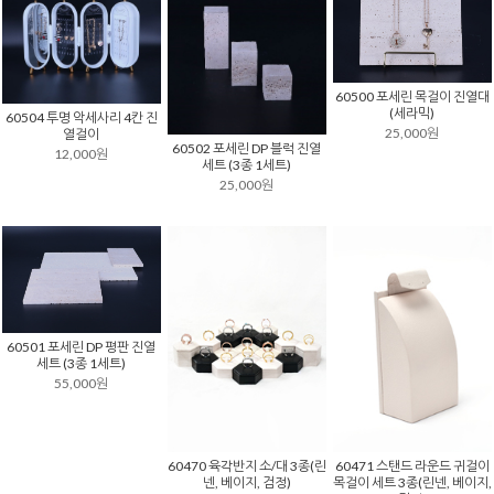
60500 포세린 목걸이 진열대
(세라믹)
60504 투명 악세사리 4칸 진
25,000원
열걸이
60502 포세린 DP 블럭 진열
12,000원
세트 (3종 1세트)
25,000원
60501 포세린 DP 평판 진열
세트 (3종 1세트)
55,000원
60470 육각반지 소/대 3종(린
60471 스탠드 라운드 귀걸이
넨, 베이지, 검정)
목걸이 세트 3종(린넨, 베이지,