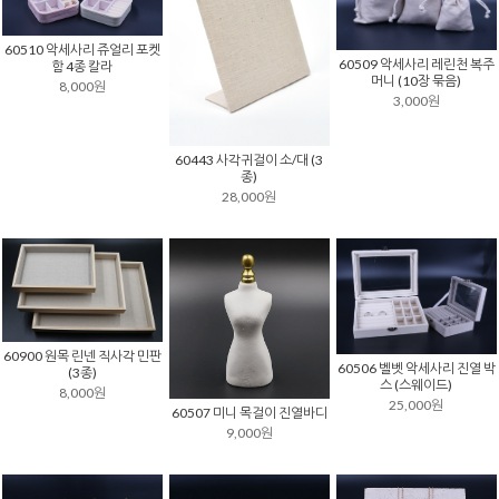
60510 악세사리 쥬얼리 포켓
60509 악세사리 레린천 복주
함 4종 칼라
머니 (10장 묶음)
8,000원
3,000원
60443 사각귀걸이 소/대 (3
종)
28,000원
60900 원목 린넨 직사각 민판
60506 벨벳 악세사리 진열 박
(3종)
스 (스웨이드)
8,000원
25,000원
60507 미니 목걸이 진열바디
9,000원