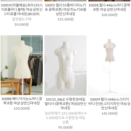
10059 [착불배송] 로라 (55스
10055 캘리 55롱바디피노키
10038 힐다 44논노바디 광목
치로폴바디 블랙) 여성 상반신
오 광목코튼) 여성 피노키오팔
코튼 여성 상반신마네킹
스티로폴 마네킹 (BODY)
상반신마네킹
100,000원
발판별도구매
155,000원
30,000원
10088 베티 미샤논노바디 광
10115_SALE 수량한정세일
10039 힐다 (44논노스티치
목코튼 여성 상반신마네킹
앨리사 (광목코튼) 여성상반신
바디 린넨) 스티치라인 여성 상
마네킹
반신마네킹
150,000원
정상판매가 135,000원에서 9
145,000원
5,000원으로 수량한정 세일
상품
95,000원