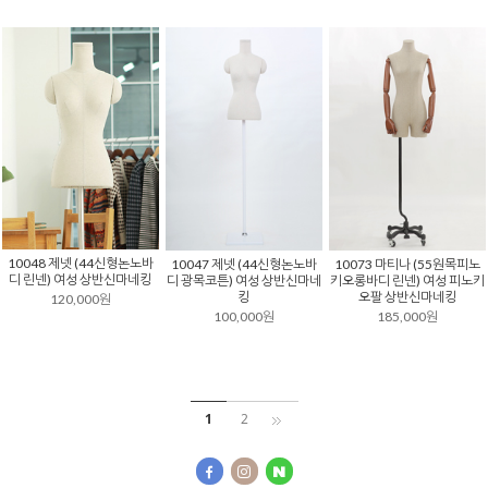
10048 제넷 (44신형논노바
10047 제넷 (44신형논노바
10073 마티나 (55원목피노
디 린넨) 여성 상반신마네킹
디 광목코튼) 여성 상반신마네
키오롱바디 린넨) 여성 피노키
킹
오팔 상반신마네킹
120,000원
100,000원
185,000원
1
2