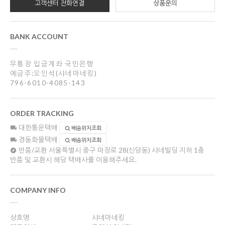
고객센터 전화연결
상품문의
BANK ACCOUNT
무통장 입금계좌 국민은행
예금주:오인석(샤네마네킹)
796-6010-4085-143
ORDER TRACKING
대한통운택배
배송위치조회
경동화물택배
배송위치조회
반품/교환
서울특별시 중구 마장로 28(신당동) 샤네빌딩 지하 1층
반품 및 교환시 해당 택배사를 이용해주세요.
COMPANY INFO
상호명
샤네마네킹