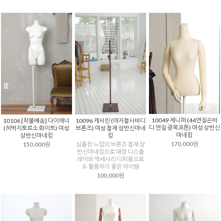
10049 제니퍼 (44연질손바
10106 [착불배송] 다이애너
10096 캐서린 (여자철사바디
디 연질 광목코튼) 여성 상반신
(허벅지토르소 화이트) 여성
브론즈) 여성 철제 상반신마네
마네킹
상반신마네킹
킹
170,000원
150,000원
심플한 느낌의 브론즈 철재 상
반신마네킹으로 매장 디스플
레이와 액세사리 디피용으로
도 활용하기 좋은 아이템
100,000원