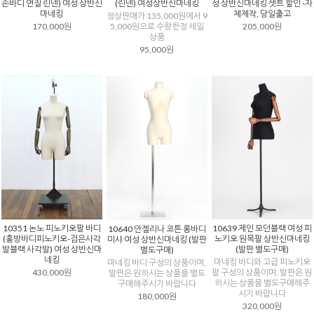
손바디 연질 린넨) 여성 상반신
(린넨) 여성상반신마네킹
성 상반신마네킹 셋트 할인 -자
마네킹
체제작, 당일출고
정상판매가 135,000원에서 9
170,000원
5,000원으로 수량한정 세일
205,000원
상품
95,000원
10351 논노 피노키오팔 바디
10639 제인 모던블랙 여성 피
10640 안젤리나 코튼 롱바디
(홍방바디피노키오-검은사각
노키오 원목팔 상반신마네킹
미샤 여성 상반신마네킹 (발판
발블랙 사각발) 여성 상반신마
(발판 별도구매)
별도구매)
네킹
마네킹 바디와 고급 피노키오
마네킹 바디 구성의 상품이며,
430,000원
팔 구성의 상품이며, 발판은 원
발판은 원하시는 상품을 별도
하시는 상품을 별도구매해주
구매해주시기 바랍니다
시기 바랍니다
180,000원
320,000원