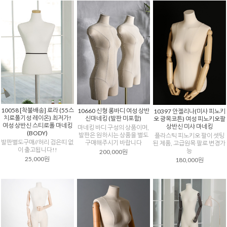
10058 [착불배송] 로라 (55스
10660 신형 롱바디 여성 상반
10397 안젤리나(미샤 피노키
치로폴기성 레이온) 최저가!
신마네킹 (발판 미포함)
오 광목코튼) 여성 피노키오팔
여성 상반신 스티로폴 마네킹
상반신 미샤 마네킹
마네킹 바디 구성의 상품이며,
(BODY)
발판은 원하시는 상품을 별도
플라스틱 피노키오 팔이 셋팅
발판별도구매//허리 검은띠 없
구매해주시기 바랍니다
된 제품, 고급원목 팔로 변경가
이 출고됩니다!!
능
200,000원
25,000원
180,000원