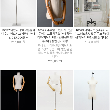
10579 내추럴 프렌치시크(알
10043 아이리스 (44롱바디
10637 아만다 광목코튼롱바
루미늄 고급원목팔 마네킹바
피노키오월넛팔 광목코튼) 여
디 홍방 피노키오 상반신 마네
디와 피노키오팔 - 발판선택 필
성 피노키오팔 상반신마네킹
킹 215,000원 ~
수) 여성상반신마네킹
135,000원
215,000원
마네킹 바디와 고급 피노키오
팔 구성의 상품이며, 발판은 원
하시는 상품을 선택하셔야 합
니다
295,000원