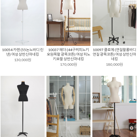
10054 카렌 (55논노바디 린
10037 헤더 (44구찌피노키
10097 클로에 (연질팔롱바디
넨) 여성 상반신마네킹
오원목팔 광목코튼) 여성 피노
연질 광목코튼) 여성 상반신마
키오팔 상반신마네킹
네킹
130,000원
170,000원
180,000원