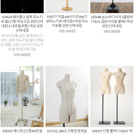
10077 미셀 66사이즈(66기
10424 헤이즐 2 원목 피노키
10348 논노바디사각 (홍방바
성피노키오 레이온) 여성 피노
오 팔(신형 여성고급 상반신마
디논노검은사각발 블랙) 여성
키오팔 상반신마네킹
네킹 2 내추럴코튼) 여성 상반
상반신마네킹
신마네킹
105,000원
380,000원
바디라인을 살린 절개라인 디
자인, 원목 피노키오 팔이 셋팅
된 제품, 다른 디자인의 피노키
오 팔 변경구매 가능
250,000원
10050 제니퍼 (신형44연질
10116_SALE 수량한정세일
10659 신형 롱바디 SALE 여