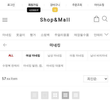
로그인
회원가입
장바구니
주문조회
마이쇼핑
0
+2000 P
검
Shop&Mall
검
메
색
색
뉴
마네킹
옷걸이
행거
쇼핑백
주얼리용품
매장필수품
인테리어소
마네킹
ALL
여성 마네킹
남성 마네킹
아동 마네킹
남녀 바지마네
킹
수영복 란제리
마네킹 발판, 캡,
마네킹 대용제
마네킹
팔
품
57
ea item