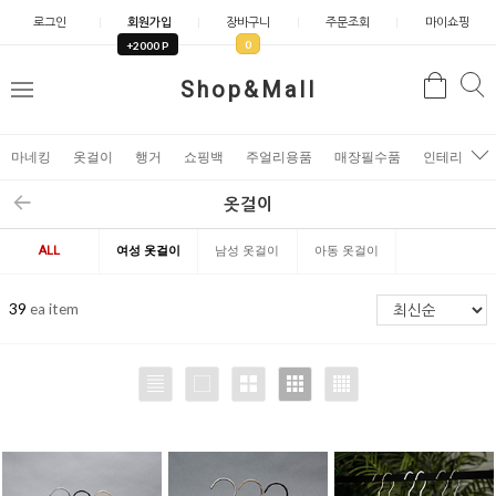
로그인
회원가입
장바구니
주문조회
마이쇼핑
0
+2000 P
검
Shop&Mall
검
메
색
색
뉴
마네킹
옷걸이
행거
쇼핑백
주얼리용품
매장필수품
인테리어소
옷걸이
ALL
여성 옷걸이
남성 옷걸이
아동 옷걸이
39
ea item