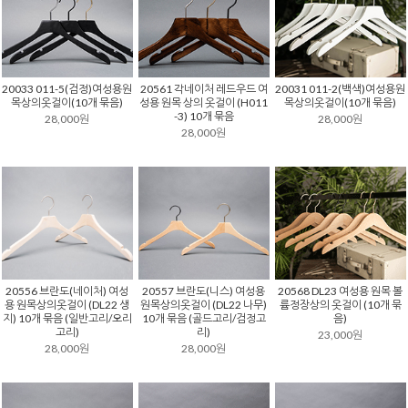
20033 011-5(검정)여성용원
20561 각네이처 레드우드 여
20031 011-2(백색)여성용원
목상의옷걸이(10개 묶음)
성용 원목 상의 옷걸이 (H011
목상의옷걸이(10개 묶음)
-3) 10개 묶음
28,000원
28,000원
28,000원
20556 브란도(네이처) 여성
20557 브란도(니스) 여성용
20568 DL23 여성용 원목 볼
용 원목상의옷걸이 (DL22 생
원목상의옷걸이 (DL22 나무)
륨정장상의 옷걸이 (10개 묶
지) 10개 묶음 (일반고리/오리
10개 묶음 (골드고리/검정고
음)
고리)
리)
23,000원
28,000원
28,000원