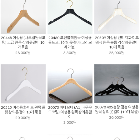
20460 모던블랙원목 여성용
20509 여성용 빈티지 화이트
20448 여성용 (내추럴원목코
골드고리 상의옷걸이 (고리교
워싱 원목 볼륨 각상의옷걸이
팅) 고급 원목 상의옷걸이 10
체가능)
10개 묶음
개묶음
3,300원
28,000원
28,000원
20070 405정장 검정 여성용
20515 여성용 화이트 원목 플
20073 아네모네 (A1_나무우
원목 상의 옷걸이 (10개 묶음)
랫 상의옷걸이 10개 묶음
드코팅) 여성용 원목상의옷걸
이
30,000원
20,000원
3,000원