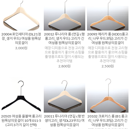
20004 포인세티아 (DL21정
20012 루나리아 롱 (연길 c평
20093 에리카 롱 (XDD1롱고
장_생지 우드) 여성용 원목상
롱고리_생지 우드) 고리가 긴
리_나무 우드코팅) 고리가 긴
의옷걸이
여성용 원목상의옷걸이
여성용 원목상의옷걸이
3,000원
매장 디피용으로 천정 고리형
매장 디피용으로 천정 고리형
으로 활용하기 좋으며 쇼핑몰
으로 활용하기 좋으며 쇼핑몰
촬영용으로도 많이 사용되는
촬영용으로도 많이 사용되는
추천아이템
추천아이템
2,800원
2,500원
20505 여성용 올블랙 롱고리
20011 루나리아 (연길 c평 반
20102 크로커스 롱 (B1 롱고
원목상의옷걸이 10개 011-5
생이고리_생지DL23우드) 여
리_나무 우드코팅) 고리가 긴
(고리 3가지 길이 선택)
성용 원목상의옷걸이
여성용 원목상의옷걸이