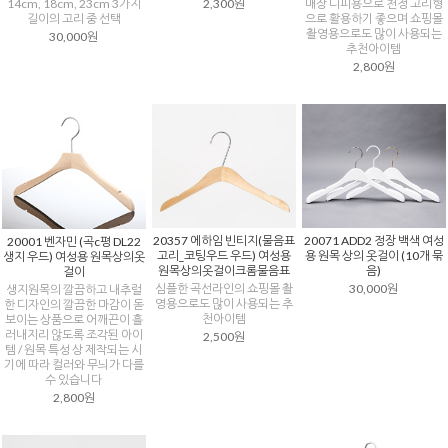
14cm, 18cm, 23cm 3가지
2,300원
매장 디피용으로 천정 고리형
길이의 고리 중 선택
으로 활용하기 좋으며 쇼핑몰
촬영용으로도 많이 사용되는
30,000원
추천아이템
2,800원
20357 에하임 빈티지(물음표
20071 ADD2 정장 백색 여성
20001 벤자민 (곡c평 DL22
고리_코팅우드 우드) 여성용
용 원목 상의 옷걸이 (10개 묶
생지 우드) 여성용 원목상의옷
원목상의옷걸이크롬물음표
음)
걸이
심플한 곡선라인의 쇼핑몰 촬
30,000원
생지원목의 깔끔하고 내추럴
영용으로도 많이 사용되는 추
한 디자인의 깔끔한 마감이 돋
천아이템
보이는 상품으로 어깨끈이 흘
러내지리 않도록 조각된 아이
2,500원
템 / 원목 특성 상 제작되는 시
기에 따라 컬러와 무늬가 다를
수 있습니다
2,800원