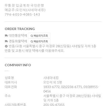
무통장 입금계좌 국민은행
예금주:오인석(샤네마네킹)
796-6010-4085-143
ORDER TRACKING
대한통운택배
배송위치조회
경동화물택배
배송위치조회
반품/교환
서울특별시 중구 마장로 28(신당동) 샤네빌딩 지하 1층
반품 및 교환시 해당 택배사를 이용해주세요.
COMPANY INFO
상호명
샤네마네킹
대표이사
오인석 외 1명
대표전화
1833-6772, 02)2236-6771, 010)8955-
0456
주소
서울특별시 중구 마장로 28(신당동) 샤네빌
딩 지하 1층
사업자등록번호
201-05-47355