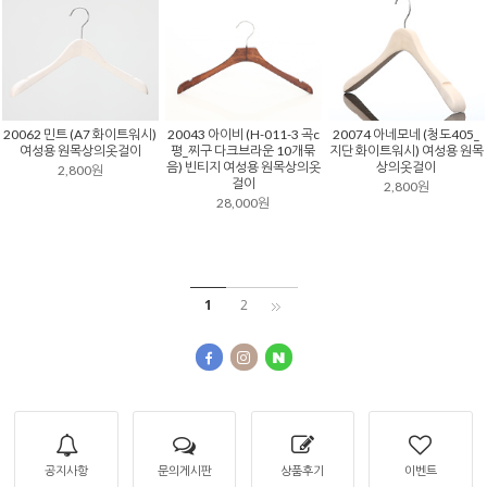
20043 아이비 (H-011-3 곡c
20062 민트 (A7 화이트워시)
20074 아네모네 (청도405_
평_찌구 다크브라운 10개묶
여성용 원목상의옷걸이
지단 화이트워시) 여성용 원목
음) 빈티지 여성용 원목상의옷
상의옷걸이
2,800원
걸이
2,800원
28,000원
1
2
공지사항
문의게시판
상품후기
이벤트