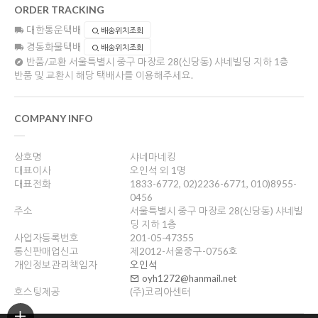
ORDER TRACKING
대한통운택배
배송위치조회
경동화물택배
배송위치조회
반품/교환
서울특별시 중구 마장로 28(신당동) 샤네빌딩 지하 1층
반품 및 교환시 해당 택배사를 이용해주세요.
COMPANY INFO
상호명
샤네마네킹
대표이사
오인석 외 1명
대표전화
1833-6772, 02)2236-6771, 010)8955-
0456
주소
서울특별시 중구 마장로 28(신당동) 샤네빌
딩 지하 1층
사업자등록번호
201-05-47355
통신판매업신고
제2012-서울중구-0756호
개인정보관리책임자
오인석
oyh1272@hanmail.net
호스팅제공
(주)코리아센터