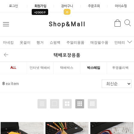
로그인
회원가입
장바구니
주문조회
마이쇼핑
0
+2000 P
검
Shop&Mall
검
메
색
색
뉴
마네킹
옷걸이
행거
쇼핑백
주얼리용품
매장필수품
인테리어소
택배포장용품
ALL
인터넷 택배비
택배박스
박스테입
투명폴리백
닐
8
ea item