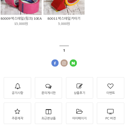
80009 박스테잎 (핑크) 10EA
80011 박스테잎 카타기
15,000원
5,000원
1
공지사항
문의게시판
상품후기
이벤트
주문제작
최근본상품
마이페이지
PC 버젼