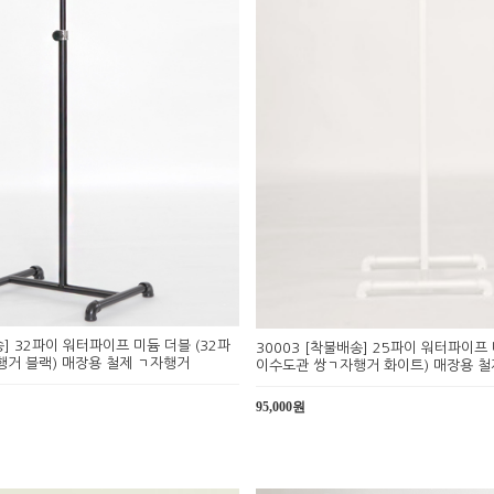
송] 32파이 워터파이프 미듐 더블 (32파
30003 [착불배송] 25파이 워터파이프 
거 블랙) 매장용 철제 ㄱ자행거
이수도관 쌍ㄱ자행거 화이트) 매장용 철
95,000원