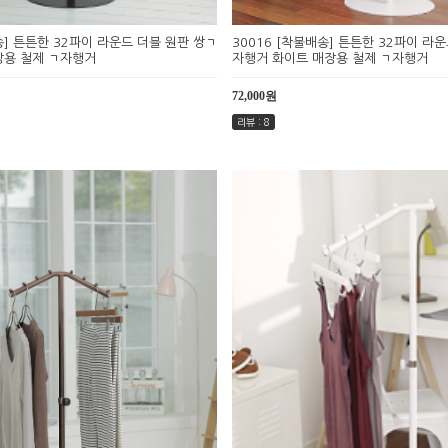
송] 튼튼한 32파이 라운드 더블 원판 쌍ㄱ
30016 [착불배송] 튼튼한 32파이 라
장용 철제 ㄱ자행거
자행거 화이트 매장용 철제 ㄱ자행거
72,000원
리뷰 : 8