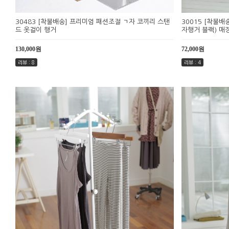
30483 [착불배송] 프리미엄 패션조절 ㄱ자 코끼리 스탠
30015 [착불배
드 옷걸이 행거
자행거 블랙) 매
130,000원
72,000원
리뷰 : 8
리뷰 : 4