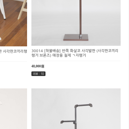
30014 [착불배송] 반쪽 화살코 사각발판 (사각판코끼리
발판 사각판코끼리행
행거 브론즈) 매장용 철제 ㄱ자행거
48,000원
리뷰 : 10