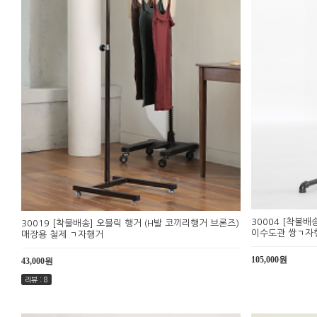
30004 [착불배
30019 [착불배송] 오블릭 행거 (H발 코끼리행거 브론즈)
이수도관 쌍ㄱ자행
매장용 철제 ㄱ자행거
105,000원
43,000원
리뷰 : 8