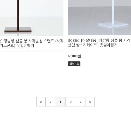
30366 [착불배송] 양방향 심플 봉 사
송] 양방향 심플 봉 사각받침 스탠드 (사각
받침 쌍ㄱ자화이트) 옷걸이행거
ㄱ자브론즈) 옷걸이행거
65,000원
리뷰 : 8
1
2