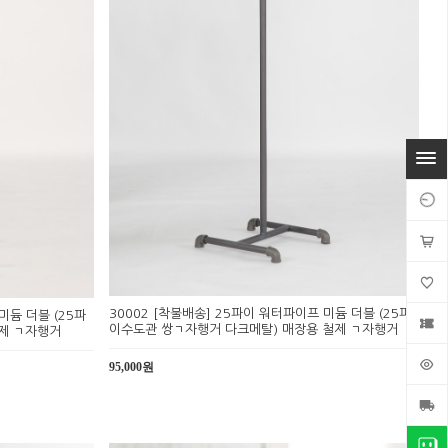
30002 [착불배송] 25파이 워터파이프 미듐 더블 (25파
미듐 더블 (25파
이수도관 쌍ㄱ자행거 다크메탈) 매장용 철제 ㄱ자행거
제 ㄱ자행거
95,000원