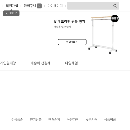
회원가입
장바구니
마이페이지
0
2,000 P
개인결제창
배송비 선결제
타임세일
신상품순
인기상품
판매순위
높은가격
낮은가격
상품이름