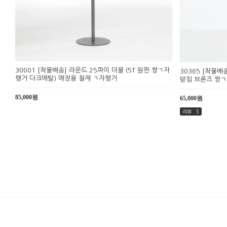
30001 [착불배송] 라운드 25파이 더블 (5T 원판 쌍ㄱ자
30365 [착불배
행거 다크메탈) 매장용 철제 ㄱ자행거
받침 브론즈 쌍
85,000원
65,000원
리뷰 : 5