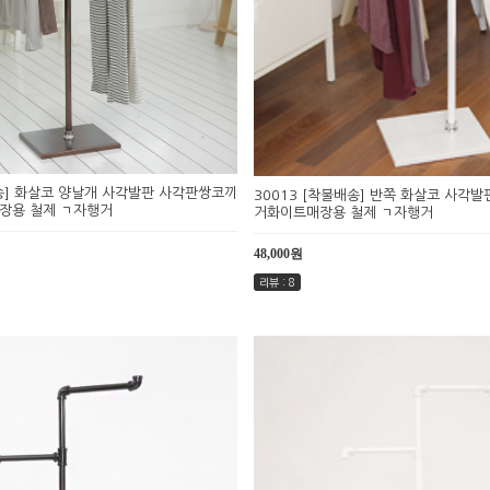
배송] 화살코 양날개 사각발판 사각판쌍코끼
30013 [착불배송] 반쪽 화살코 사각
장용 철제 ㄱ자행거
거화이트매장용 철제 ㄱ자행거
48,000원
리뷰 : 8