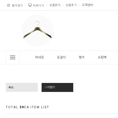
상품문의
상품후기
고객센터
즐겨찾기
바로가기
마네킹
옷걸이
행거
쇼핑백
ALL
ㄱ자행거
TOTAL
39
EA ITEM LIST