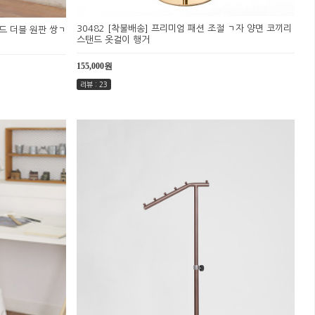
30482 [착불배송] 프리미엄 패션 조절 ㄱ자 양면 코끼리
운드 더블 원판 쌍ㄱ
스탠드 옷걸이 행거
155,000원
리뷰 : 23