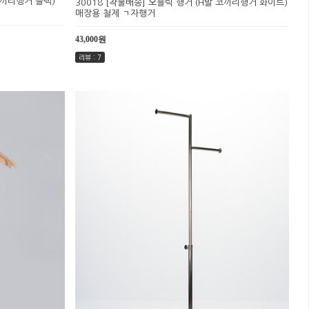
코끼리행거 블랙)
30018 [착불배송] 오블릭 행거 (H발 코끼리행거 화이트)
매장용 철제 ㄱ자행거
43,000원
리뷰 : 7