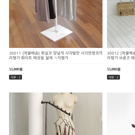
30011 [착불배송] 화살코 양날개 사각발판 사각판쌍코끼
30012 [착불
리행거 화이트 매장용 철제 ㄱ자행거
리행거 브론즈 매
53,000원
53,000원
리뷰 : 2
리뷰 : 2