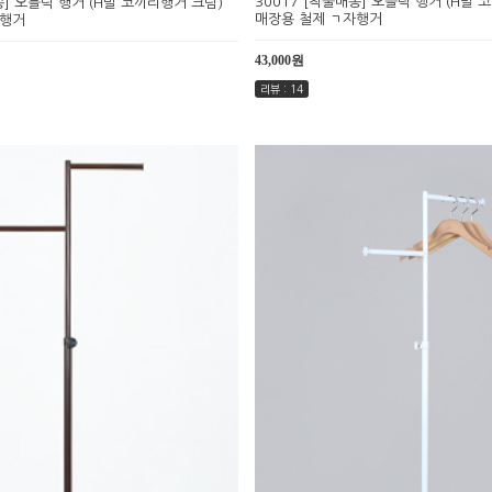
30017 [착불배송] 오블릭 행거 (H발 
송] 오블릭 행거 (H발 코끼리행거 크림)
매장용 철제 ㄱ자행거
자행거
43,000원
리뷰 : 14