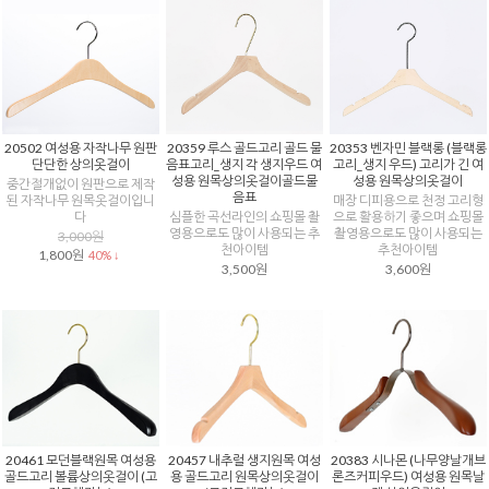
20502 여성용 자작나무 원판
20359 루스 골드고리 골드 물
20353 벤자민 블랙롱 (블랙롱
단단한 상의옷걸이
음표고리_생지 각 생지우드 여
고리_생지 우드) 고리가 긴 여
성용 원목상의옷걸이골드물
성용 원목상의옷걸이
중간절개없이 원판으로 제작
음표
된 자작나무 원목옷걸이입니
매장 디피용으로 천정 고리형
다
심플한 곡선라인의 쇼핑몰 촬
으로 활용하기 좋으며 쇼핑몰
영용으로도 많이 사용되는 추
촬영용으로도 많이 사용되는
3,000원
천아이템
추천아이템
1,800원
40% ↓
3,500원
3,600원
20461 모던블랙원목 여성용
20457 내추럴 생지원목 여성
20383 시나몬 (나무양날개브
골드고리 볼륨상의옷걸이 (고
용 골드고리 원목상의옷걸이
론즈커피우드) 여성용 원목날