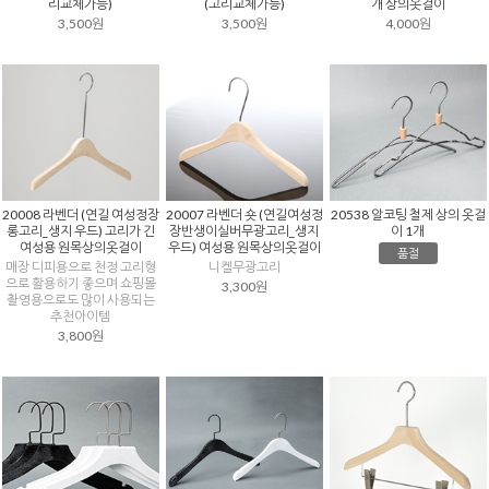
리교체가능)
(고리교체가능)
개 상의옷걸이
3,500원
3,500원
4,000원
20538 알코팅 철제 상의 옷걸
20008 라벤더 (연길 여성정장
20007 라벤더 숏 (연길여성정
이 1개
롱고리_생지 우드) 고리가 긴
장반생이실버무광고리_생지
여성용 원목상의옷걸이
우드) 여성용 원목상의옷걸이
품절
매장 디피용으로 천정 고리형
니켈무광고리
으로 활용하기 좋으며 쇼핑몰
3,300원
촬영용으로도 많이 사용되는
추천아이템
3,800원