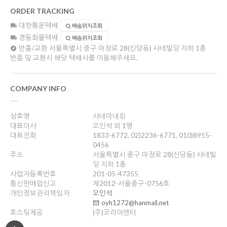
ORDER TRACKING
대한통운택배
배송위치조회
경동화물택배
배송위치조회
반품/교환
서울특별시 중구 마장로 28(신당동) 샤네빌딩 지하 1층
반품 및 교환시 해당 택배사를 이용해주세요.
COMPANY INFO
상호명
샤네마네킹
대표이사
오인석 외 1명
대표전화
1833-6772, 02)2236-6771, 010)8955-
0456
주소
서울특별시 중구 마장로 28(신당동) 샤네빌
딩 지하 1층
사업자등록번호
201-05-47355
통신판매업신고
제2012-서울중구-0756호
개인정보관리책임자
오인석
oyh1272@hanmail.net
호스팅제공
(주)코리아센터