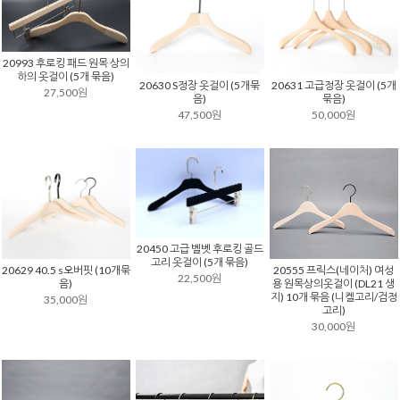
20993 후로킹 패드 원목 상의
하의 옷걸이 (5개 묶음)
20630 S정장 옷걸이 (5개묶
20631 고급정장 옷걸이 (5개
27,500원
음)
묶음)
47,500원
50,000원
20450 고급 벨벳 후로킹 골드
고리 옷걸이 (5개 묶음)
20629 40.5 s오버핏 (10개묶
20555 프릭스(네이처) 여성
22,500원
음)
용 원목상의옷걸이 (DL21 생
지) 10개 묶음 (니켈고리/검정
35,000원
고리)
30,000원