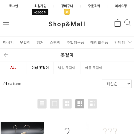
로그인
회원가입
장바구니
주문조회
마이쇼핑
0
+2000 P
검
Shop&Mall
검
메
색
색
뉴
마네킹
옷걸이
행거
쇼핑백
주얼리용품
매장필수품
인테리어소
옷걸이
ALL
여성 옷걸이
남성 옷걸이
아동 옷걸이
24
ea item