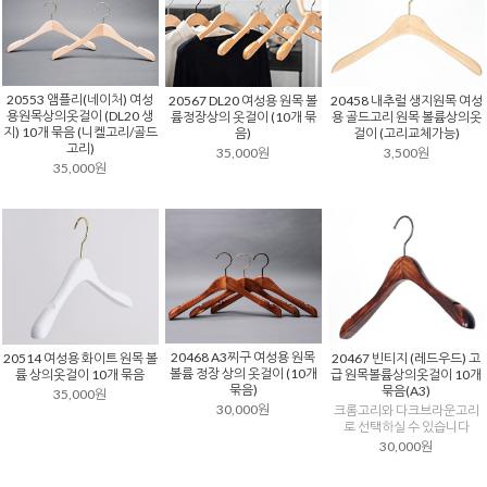
20553 앰플리(네이처) 여성
20458 내추럴 생지원목 여성
20567 DL20 여성용 원목 볼
용원목상의옷걸이 (DL20 생
용 골드고리 원목 볼륨상의옷
륨정장상의 옷걸이 (10개 묶
지) 10개 묶음 (니켈고리/골드
걸이 (고리교체가능)
음)
고리)
3,500원
35,000원
35,000원
20468 A3찌구 여성용 원목
20514 여성용 화이트 원목 볼
20467 빈티지 (레드우드) 고
볼륨 정장 상의 옷걸이 (10개
륨 상의옷걸이 10개 묶음
급 원목볼륨상의옷걸이 10개
묶음)
묶음(A3)
35,000원
30,000원
크롬고리와 다크브라운고리
로 선택하실 수 있습니다
30,000원