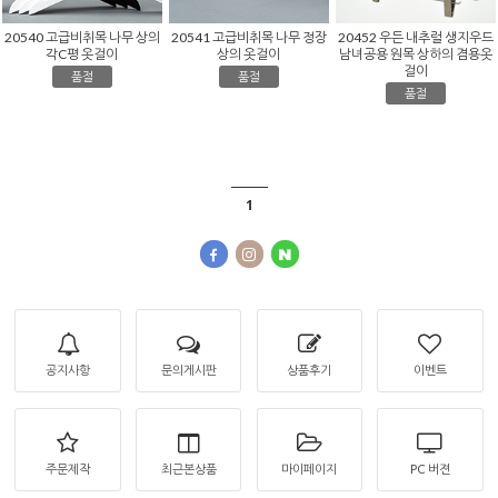
20541 고급비취목 나무 정장
20540 고급비취목 나무 상의
20452 우든 내추럴 생지우드
상의 옷걸이
각C평 옷걸이
남녀공용 원목 상하의 겸용옷
걸이
품절
품절
품절
1
공지사항
문의게시판
상품후기
이벤트
주문제작
최근본상품
마이페이지
PC 버젼